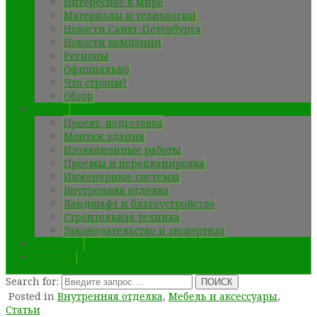
Интересное в мире
Материалы и технологии
Новости Санкт-Петербурга
Новости компании
Регионы
Официально
Что строим?
Обзор
Статьи
Проект, подготовка
Монтаж здания
Изоляционные работы
Проемы и перепланировка
Инженерные системы
Внутренняя отделка
Ландшафт и благоустройство
Cтроительная техника
Законодательство и экспертиза
Выставки
Словарь
Search for:
Posted in
Внутренняя отделка
,
Мебель и аксессуары
,
Статьи