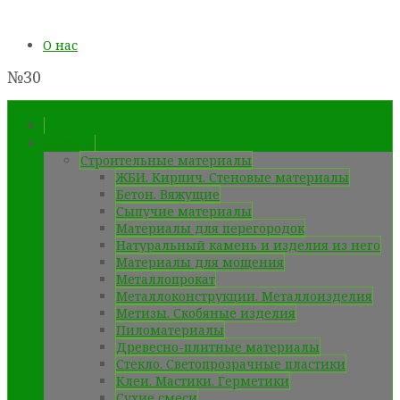
О нас
№30
Каталог
Строительные материалы
ЖБИ. Кирпич. Стеновые материалы
Бетон. Вяжущие
Сыпучие материалы
Материалы для перегородок
Натуральный камень и изделия из него
Материалы для мощения
Металлопрокат
Металлоконструкции. Металлоизделия
Метизы. Скобяные изделия
Пиломатериалы
Древесно-плитные материалы
Стекло. Светопрозрачные пластики
Клеи. Мастики. Герметики
Сухие смеси