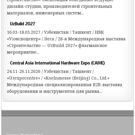
о
дизайн-студии, производителей строительных
з
материалов, инженерных систем...
а
UzBuild 2027
п
16.03-18.03.2027 / Узбекистан / Ташкент / НВК
и
«Узэкспоцентр» / Iteca / 28-я Международная выставка
с
«Строительство — UzBuild 2027» флагманское
я
мероприятие...
м
Central Asia International Hardware Expo (CAIHE)
24.11-26.11.2026 / Узбекистан / Ташкент /
«Uzexpocentre» / «Koelnmesse (Beijing) Co., Ltd.»
Международная специализированная B2B-выставка
оборудования и инструментов для рынка...