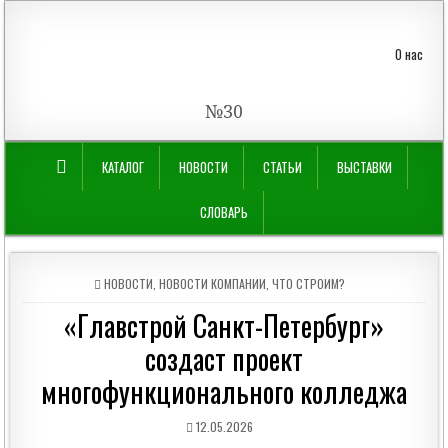
О нас
№30
КАТАЛОГ
НОВОСТИ
СТАТЬИ
ВЫСТАВКИ
СЛОВАРЬ
P
НОВОСТИ
,
НОВОСТИ КОМПАНИИ
,
ЧТО СТРОИМ?
O
«Главстрой Санкт-Петербург»
S
T
создаст проект
E
D
многофункционального колледжа
I
N
12.05.2026