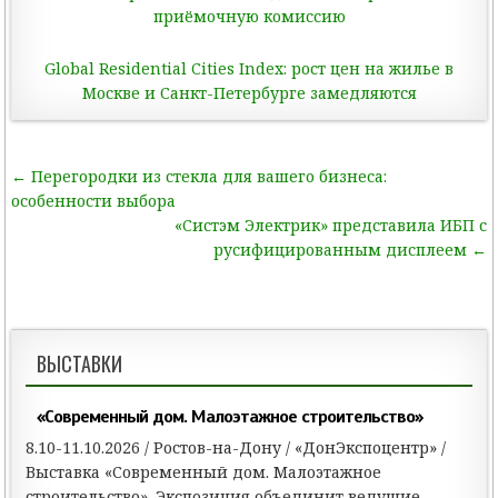
приёмочную комиссию
Global Residential Cities Index: рост цен на жилье в
Москве и Санкт-Петербурге замедляются
← Перегородки из стекла для вашего бизнеса:
Н
особенности выбора
а
«Систэм Электрик» представила ИБП с
русифицированным дисплеем ←
в
и
г
а
ВЫСТАВКИ
ц
и
«Современный дом. Малоэтажное строительство»
я
8.10-11.10.2026 / Ростов-на-Дону / «ДонЭкспоцентр» /
п
Выставка «Современный дом. Малоэтажное
строительство». Экспозиция объединит ведущие